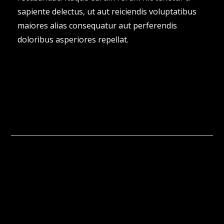
sapiente delectus, ut aut reiciendis voluptatibus
maiores alias consequatur aut perferendis
doloribus asperiores repellat.
©
TransWorld's Virtual Show
2026
Powered by
WordPress
•
Themify WordPress Themes