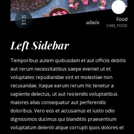
0
25
Food
JUL
admin
2016
CAKE
,
FOOD
Left Sidebar
Temporibus autem quibusdam et aut officiis debitis
aut rerum necessitatibus saepe eveniet ut et
voluptates repudiandae sint et molestiae non
recusandae. Itaque earum rerum hic tenetur a
sapiente delectus, ut aut reiciendis voluptatibus
maiores alias consequatur aut perferendis
doloribus. Vero eos et accusamus et iusto odio
dignissimos ducimus qui blanditiis praesentium
voluptatum deleniti atque corrupti quos dolores et