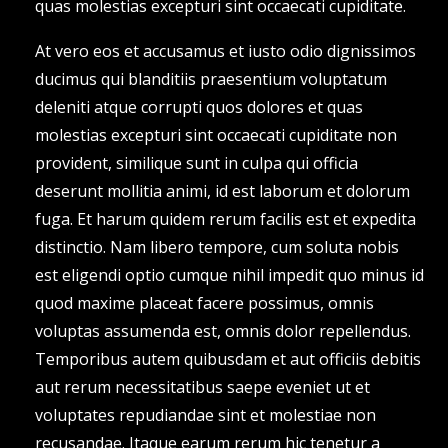
quas molestias excepturi sint occaecati cupiditate.
At vero eos et accusamus et iusto odio dignissimos
ducimus qui blanditiis praesentium voluptatum
deleniti atque corrupti quos dolores et quas
molestias excepturi sint occaecati cupiditate non
provident, similique sunt in culpa qui officia
deserunt mollitia animi, id est laborum et dolorum
fuga. Et harum quidem rerum facilis est et expedita
distinctio. Nam libero tempore, cum soluta nobis
est eligendi optio cumque nihil impedit quo minus id
quod maxime placeat facere possimus, omnis
voluptas assumenda est, omnis dolor repellendus.
Temporibus autem quibusdam et aut officiis debitis
aut rerum necessitatibus saepe eveniet ut et
voluptates repudiandae sint et molestiae non
recusandae. Itaque earum rerum hic tenetur a